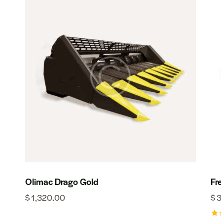
Olimac Drago Gold
Fr
$
1,320.00
$