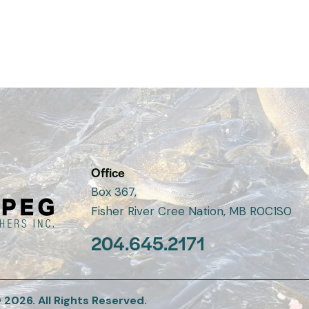
Ra
5.
ou
Office
Box 367,
Fisher River Cree Nation, MB R0C1S0
204.645.2171
2026. All Rights Reserved.