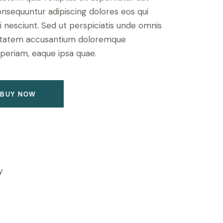
based
consequuntur adipiscing dolores eos qui
on
custome
 nesciunt. Sed ut perspiciatis unde omnis
r rating
luptatem accusantium doloremque
periam, eaque ipsa quae.
BUY NOW
y