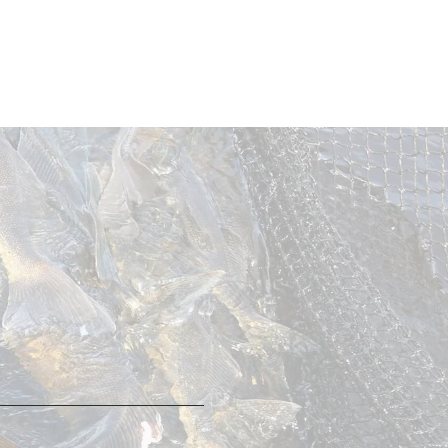
ted
00
t of 5