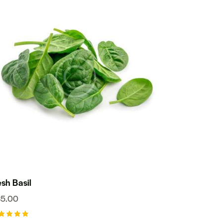
esh Basil
35.00